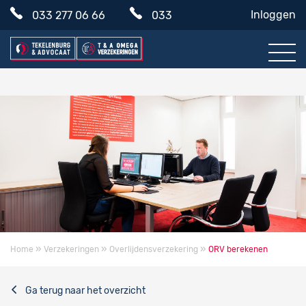
Inloggen
033 277 06 66
033
465 76 57
»
»
»
Home
Verzekeringen
Overlijdensverzekering
ORV berekenen
Ga terug naar het overzicht